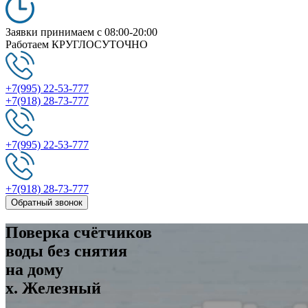
Заявки принимаем
c 08:00-20:00
Работаем
КРУГЛОСУТОЧНО
+7(995) 22-53-777
+7(918) 28-73-777
+7(995) 22-53-777
+7(918) 28-73-777
Обратный звонок
Поверка
счётчиков
воды без снятия
на дому
х. Железный