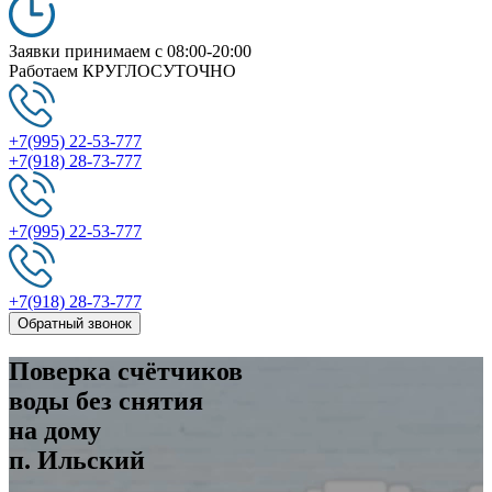
Заявки принимаем
c 08:00-20:00
Работаем
КРУГЛОСУТОЧНО
+7(995) 22-53-777
+7(918) 28-73-777
+7(995) 22-53-777
+7(918) 28-73-777
Обратный звонок
Поверка
счётчиков
воды без снятия
на дому
п. Ильский