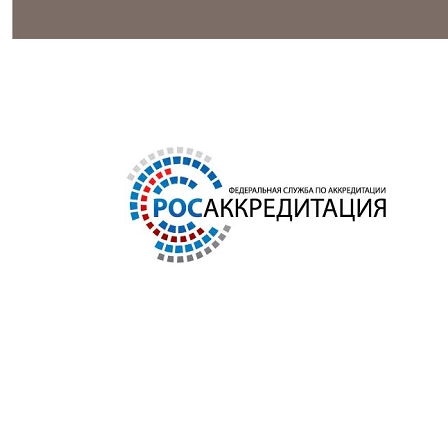
Это важно!
"Поверку средств измерений осуществляют аккредитованные
в соответствии с законодательством Российской Федерации
об аккредитации в национальной системе аккредитации на
проведение поверки средств измерений юридические лица и
индивидуальные предприниматели» п. 2, ст. 13, N 102-ФЗ.
Проверить свидетельство во ФГИС "Аршин"