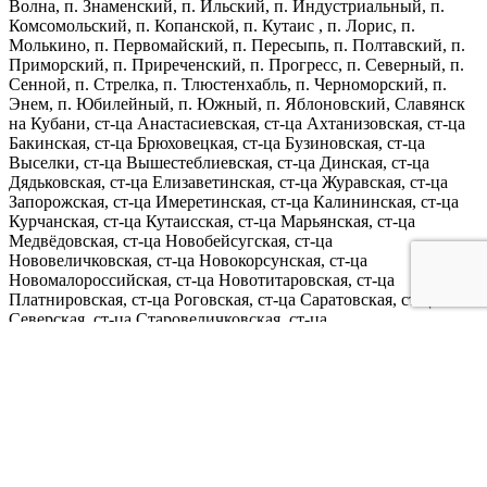
Волна, п. Знаменский, п. Ильский, п. Индустриальный, п.
Комсомольский, п. Копанской, п. Кутаис , п. Лорис, п.
Молькино, п. Первомайский, п. Пересыпь, п. Полтавский, п.
Приморский, п. Приреченский, п. Прогресс, п. Северный, п.
Сенной, п. Стрелка, п. Тлюстенхабль, п. Черноморский, п.
Энем, п. Юбилейный, п. Южный, п. Яблоновский, Славянск
на Кубани, ст-ца Анастасиевская, ст-ца Ахтанизовская, ст-ца
Бакинская, ст-ца Брюховецкая, ст-ца Бузиновская, ст-ца
Выселки, ст-ца Вышестеблиевская, ст-ца Динская, ст-ца
Дядьковская, ст-ца Елизаветинская, ст-ца Журавская, ст-ца
Запорожская, ст-ца Имеретинская, ст-ца Калининская, ст-ца
Курчанская, ст-ца Кутаисская, ст-ца Марьянская, ст-ца
Медвёдовская, ст-ца Новобейсугская, ст-ца
Нововеличковская, ст-ца Новокорсунская, ст-ца
Новомалороссийская, ст-ца Новотитаровская, ст-ца
Платнировская, ст-ца Роговская, ст-ца Саратовская, ст-ца
Северская, ст-ца Старовеличковская, ст-ца
Старомышастовская, ст-ца Старотитаровская, ст-ца Тамань,
ст-ца Фёдоровская, ст-ца Фонталовская, ст-ца Холмская,
Темрюк, Тимашёвск, Усть-лабинск, х. Белый, х. Буравской, х.
Коваленко, х. Лебеди, х. Ленина, х. Танцура Крамаренко.
Заказать услугу
✓
Я
подтверждаю, что ознакомлен(-а) с
политикой