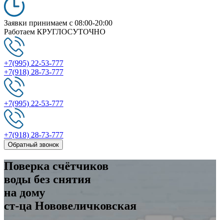
Заявки принимаем
c 08:00-20:00
Работаем
КРУГЛОСУТОЧНО
+7(995) 22-53-777
+7(918) 28-73-777
+7(995) 22-53-777
+7(918) 28-73-777
Обратный звонок
Поверка
счётчиков
воды без снятия
на дому
ст-ца Нововеличковская