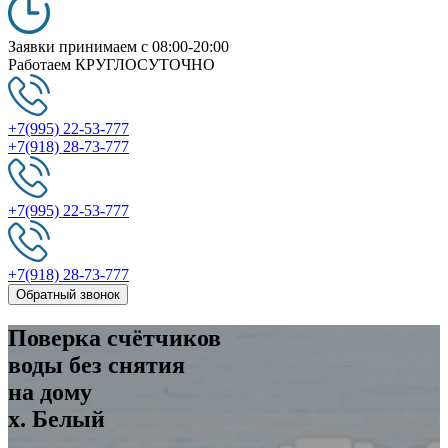
Заявки принимаем
c 08:00-20:00
Работаем
КРУГЛОСУТОЧНО
+7(995) 22-53-777
+7(918) 28-73-777
+7(995) 22-53-777
+7(918) 28-73-777
Обратный звонок
Поверка
счётчиков
воды без снятия
на дому
х. Белый