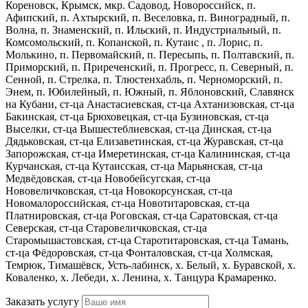
Кореновск, Крымск, мкр. Садовод, Новороссийск, п.
Афипский, п. Ахтырский, п. Веселовка, п. Виноградный, п.
Волна, п. Знаменский, п. Ильский, п. Индустриальный, п.
Комсомольский, п. Копанской, п. Кутаис , п. Лорис, п.
Молькино, п. Первомайский, п. Пересыпь, п. Полтавский, п.
Приморский, п. Приреченский, п. Прогресс, п. Северный, п.
Сенной, п. Стрелка, п. Тлюстенхабль, п. Черноморский, п.
Энем, п. Юбилейный, п. Южный, п. Яблоновский, Славянск
на Кубани, ст-ца Анастасиевская, ст-ца Ахтанизовская, ст-ца
Бакинская, ст-ца Брюховецкая, ст-ца Бузиновская, ст-ца
Выселки, ст-ца Вышестеблиевская, ст-ца Динская, ст-ца
Дядьковская, ст-ца Елизаветинская, ст-ца Журавская, ст-ца
Запорожская, ст-ца Имеретинская, ст-ца Калининская, ст-ца
Курчанская, ст-ца Кутаисская, ст-ца Марьянская, ст-ца
Медвёдовская, ст-ца Новобейсугская, ст-ца
Нововеличковская, ст-ца Новокорсунская, ст-ца
Новомалороссийская, ст-ца Новотитаровская, ст-ца
Платнировская, ст-ца Роговская, ст-ца Саратовская, ст-ца
Северская, ст-ца Старовеличковская, ст-ца
Старомышастовская, ст-ца Старотитаровская, ст-ца Тамань,
ст-ца Фёдоровская, ст-ца Фонталовская, ст-ца Холмская,
Темрюк, Тимашёвск, Усть-лабинск, х. Белый, х. Буравской, х.
Коваленко, х. Лебеди, х. Ленина, х. Танцура Крамаренко.
Заказать услугу